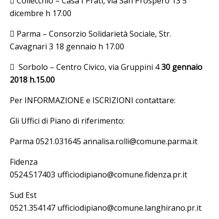
 Collecchio – Casa I Prati, via San Prospero 13
5
dicembre h 17.00
 Parma – Consorzio Solidarietà Sociale, Str.
Cavagnari 3
18 gennaio h 17.00

Sorbolo – Centro Civico, via Gruppini 4
30 gennaio
2018 h.15.00
Per INFORMAZIONE e ISCRIZIONI contattare:
Gli Uffici di Piano di riferimento:
Parma 0521.031645
annalisa.rolli@comune.parma.it
Fidenza
0524.517403
ufficiodipiano@comune.fidenza.pr.it
Sud Est
0521.354147
ufficiodipiano@comune.langhirano.pr.it