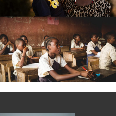
Kindness in Hearts
HELP
Education for All