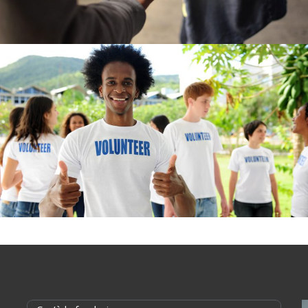
Mission to Help
HELP
Change in the World